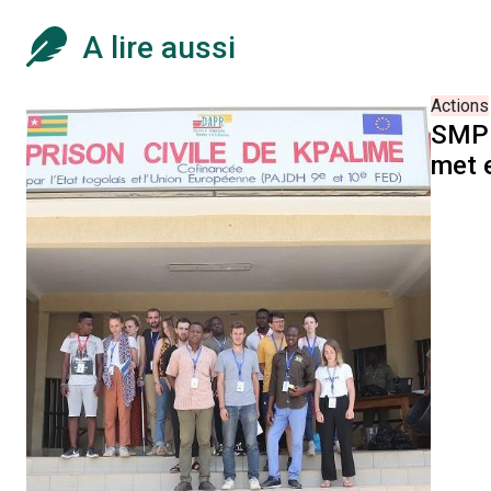
A lire aussi
Actions
SMP
met 
plac
serv
d'éco
Assi
Juri
au se
la Pr
Civil
Kpal