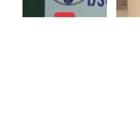
toire
SMPDD JOURNEE
SMPD
INTERNATIONALE DES
inter
DROITS DE L"HOMME.
de l'