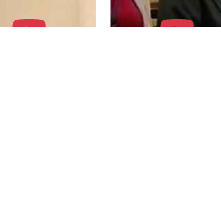
D, 72 ème
SMPDD Remise Pro
nationale des droits
pharmaceutiques p
homme - Atelier
soutenir les lieux d