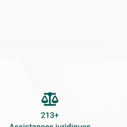
309
+
Assistances juridiques