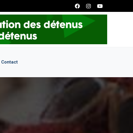
nous écrire à l'adresse: smpddrecrutement@gmail.com
Contact