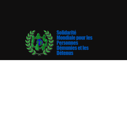
Solidarité Mondiale pour les Personnes Démunies et le
une association sans doute porteuse d’un idéal de soci
société plus vertueuse et plus précisément où les per
vulnérables en l’occurrence celles démunies et celles 
jouissent d’un quotidien plus heureux.