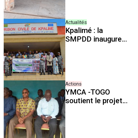
prisons
Actualités
Kpalimé : la
SMPDD inaugure
une bibliothèque
pour renforcer la
réinsertion des
détenus
Actions
YMCA -TOGO
soutient le projet
Â« TROC Â» de
l'Association
Solidarité Mondiale
pour les Personnes