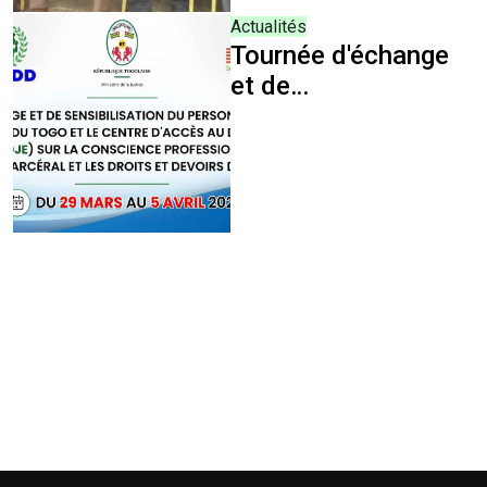
Détenues et les
Actualités
Démunis (SMPDD)
Tournée d'échange
et de
sensibilisation
dans les prisons
civiles du Togo