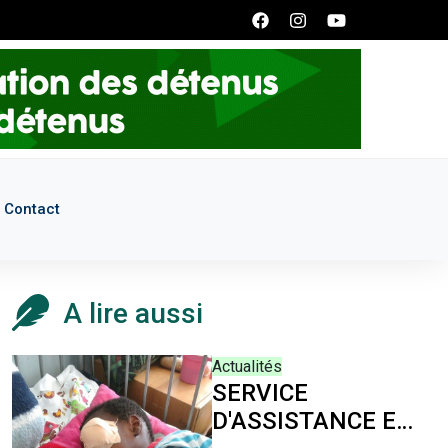
 de nous écrire à l'adresse: smpddrecrutement@gmail.com
Contact
A lire aussi
Actualités
SERVICE
D'ASSISTANCE ET