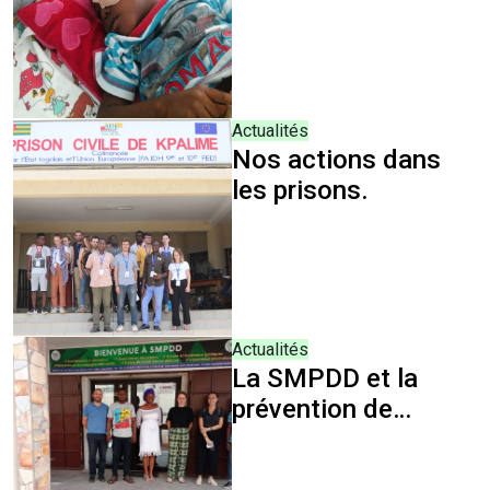
DE SECOURS
D'URGENCE
Actualités
Nos actions dans
les prisons.
Actualités
La SMPDD et la
prévention de
l'extrémisme
violent dans les