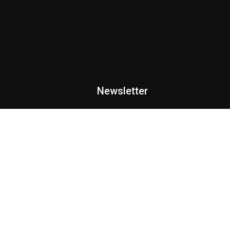
Newsletter
Pour ne rien rater de nos publication
s Détenus est
inscrivez vous.
été. Celui d’une
sonnes
détenues