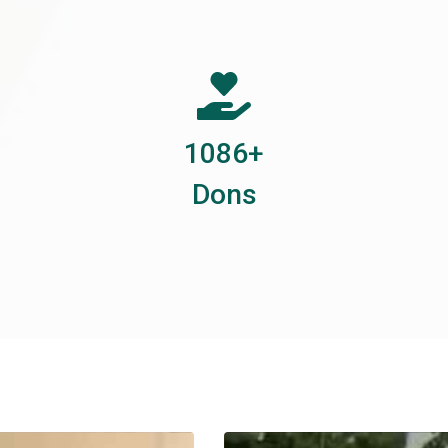
1379
+
Dons