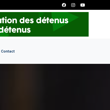
e nous écrire à l'adresse: smpddrecrutement@gmail.com
Contact