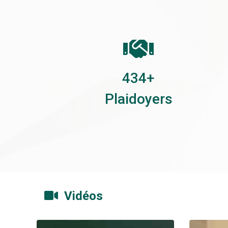
551
+
Plaidoyers
Vidéos