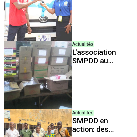
d'envergure : la
SMPDD et CDK
GROUP
soutiennent la
MAED
Actualités
L'association
SMPDD au
chevet des
prisonniers
Actualités
SMPDD en
action: des