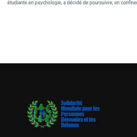
étudiante en psychologie, a décidé de poursuivre, en confin