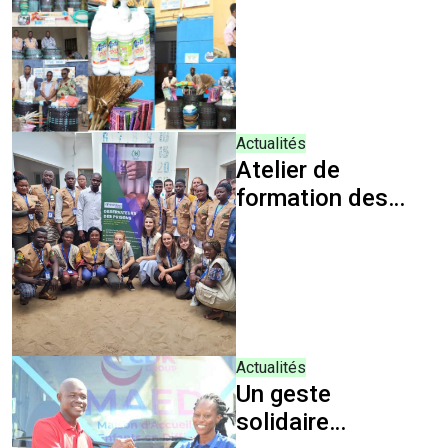
A LA SALUBRITE
EN MILIEU
CARCERAL
Actualités
Atelier de
formation des
Observateurs
des Prisons
Actualités
Un geste
solidaire